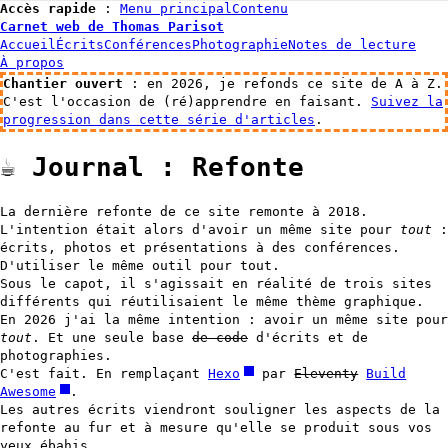
Accès rapide
:
Menu principal
Contenu
Carnet web de Thomas Parisot
Accueil
Écrits
Conférences
Photographie
Notes de lecture
À propos
Chantier ouvert
: en 2026, je refonds ce site de A à Z.
C'est l'occasion de (ré)apprendre en faisant.
Suivez la
progression dans cette série d'articles
.
☕️
Journal : Refonte
La dernière refonte de ce site remonte à 2018.
L'intention était alors d'avoir un même site pour
tout
:
écrits, photos et présentations à des conférences.
D'utiliser le même outil pour tout.
Sous le capot, il s'agissait en réalité de trois sites
différents qui réutilisaient le même thème graphique.
En 2026 j'ai la même intention : avoir un même site pour
tout
. Et une seule base
de code
d'écrits et de
photographies.
C'est fait. En remplaçant
Hexo
par
Eleventy
Build
Awesome
.
Les autres écrits viendront souligner les aspects de la
refonte au fur et à mesure qu'elle se produit sous vos
yeux ébahis.