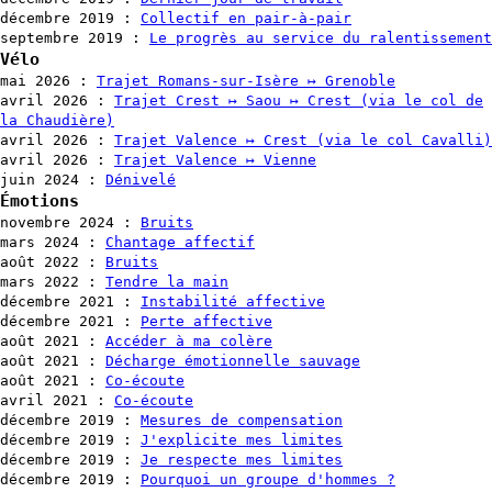
décembre 2019
:
Collectif en pair-à-pair
septembre 2019
:
Le progrès au service du ralentissement
Vélo
mai 2026
:
Trajet Romans-sur-Isère ↦ Grenoble
avril 2026
:
Trajet Crest ↦ Saou ↦ Crest (via le col de
la Chaudière)
avril 2026
:
Trajet Valence ↦ Crest (via le col Cavalli)
avril 2026
:
Trajet Valence ↦ Vienne
juin 2024
:
Dénivelé
Émotions
novembre 2024
:
Bruits
mars 2024
:
Chantage affectif
août 2022
:
Bruits
mars 2022
:
Tendre la main
décembre 2021
:
Instabilité affective
décembre 2021
:
Perte affective
août 2021
:
Accéder à ma colère
août 2021
:
Décharge émotionnelle sauvage
août 2021
:
Co-écoute
avril 2021
:
Co-écoute
décembre 2019
:
Mesures de compensation
décembre 2019
:
J'explicite mes limites
décembre 2019
:
Je respecte mes limites
décembre 2019
:
Pourquoi un groupe d'hommes ?