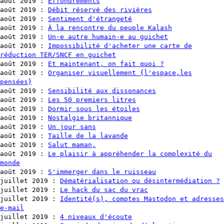
août 2019
:
Effondrements
août 2019
:
Débit réservé des rivières
août 2019
:
Sentiment d'étrangeté
août 2019
:
À la rencontre du peuple Kalash
août 2019
:
Un·e autre humain·e au guichet
août 2019
:
Impossibilité d'acheter une carte de
réduction TER/SNCF en guichet
août 2019
:
Et maintenant, on fait quoi ?
août 2019
:
Organiser visuellement {l'espace,les
pensées}
août 2019
:
Sensibilité aux dissonances
août 2019
:
Les 50 premiers litres
août 2019
:
Dormir sous les étoiles
août 2019
:
Nostalgie britannique
août 2019
:
Un jour sans
août 2019
:
Taille de la lavande
août 2019
:
Salut maman,
août 2019
:
Le plaisir à appréhender la complexité du
monde
août 2019
:
S'immerger dans le ruisseau
juillet 2019
:
Dématérialisation ou désintermédiation ?
juillet 2019
:
Le hack du sac du vrac
juillet 2019
:
Identité(s), comptes Mastodon et adresses
e-mail
juillet 2019
:
4 niveaux d'écoute