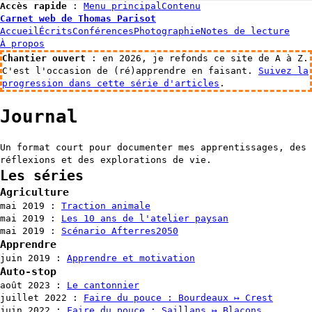
Accès rapide
:
Menu principal
Contenu
Carnet web de Thomas Parisot
Accueil
Écrits
Conférences
Photographie
Notes de lecture
À propos
Chantier ouvert
: en 2026, je refonds ce site de A à Z.
C'est l'occasion de (ré)apprendre en faisant.
Suivez la
progression dans cette série d'articles
.
Journal
Un format court pour documenter mes apprentissages, des
réflexions et des explorations de vie.
Les séries
Agriculture
mai 2019
:
Traction animale
mai 2019
:
Les 10 ans de l'atelier paysan
mai 2019
:
Scénario Afterres2050
Apprendre
juin 2019
:
Apprendre et motivation
Auto-stop
août 2023
:
Le cantonnier
juillet 2022
:
Faire du pouce : Bourdeaux ↦ Crest
juin 2022
:
Faire du pouce : Saillans ↦ Blacons