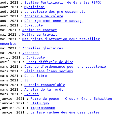
août 2021
:
Système Participatif de Garantie (SPG)
août 2021
:
Mysticisme
août 2021
:
La victoire des professionnels
août 2021
:
Accéder à ma colère
août 2021
:
Décharge émotionnelle sauvage
août 2021
:
Co-écoute
mai 2021
:
J'aime ce contact
mai 2021
:
Mettre au travail
mai 2021
:
Mes points d'attention pour travailler
ensemble
mai 2021
:
Anomalies glaciaires
mai 2021
:
Vacances
avril 2021
:
Co-écoute
avril 2021
:
C'est difficile de dire
mars 2021
:
Demande d'ordonnance pour une vasectomie
mars 2021
:
Visio sans liens sociaux
mars 2021
:
Danse libre
mars 2021
:
38
mars 2021
:
Durable renouvelable
mars 2021
:
Acheter de la forêt
mars 2021
:
Excuses
janvier 2021
:
Faire du pouce : Crest ↦ Grand Échaillon
janvier 2021
:
Statu quo
janvier 2021
:
Impermanence
janvier 2021
:
La face cachée des énergies vertes