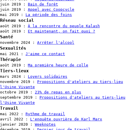
juin 2019
:
Bain de forêt
juin 2019
:
Appel avec Coopcycle
mai 2019
:
La période des foins
Réseau social
août 2019
:
À la rencontre du peuple Kalash
août 2019
:
Et maintenant, on fait quoi ?
Santé
novembre 2024
:
Arrêter l'alcool
Sexualités
mai 2021
:
J'aime ce contact
Thérapie
août 2019
:
Ma première heure de colle
Tiers-lieux
mars 2024
:
Loyers solidaires
novembre 2019
:
Propositions d'ateliers au tiers-lieu
l'Usine Vivante
octobre 2019
:
23% de repas en plus
septembre 2019
:
Propositions d'ateliers au tiers-lieu
l'Usine Vivante
Travail
mai 2022
:
Rythme de travail
avril 2022
:
L'enquête ouvrière de Karl Marx
janvier 2020
:
Weeknotes
décembre 2019
:
Dernier jour de travail