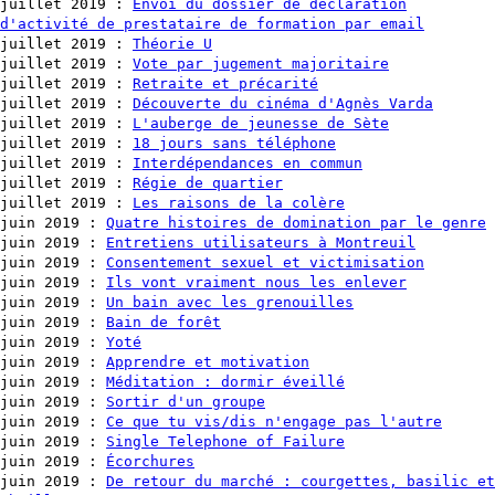
juillet 2019
:
Envoi du dossier de déclaration
d'activité de prestataire de formation par email
juillet 2019
:
Théorie U
juillet 2019
:
Vote par jugement majoritaire
juillet 2019
:
Retraite et précarité
juillet 2019
:
Découverte du cinéma d'Agnès Varda
juillet 2019
:
L'auberge de jeunesse de Sète
juillet 2019
:
18 jours sans téléphone
juillet 2019
:
Interdépendances en commun
juillet 2019
:
Régie de quartier
juillet 2019
:
Les raisons de la colère
juin 2019
:
Quatre histoires de domination par le genre
juin 2019
:
Entretiens utilisateurs à Montreuil
juin 2019
:
Consentement sexuel et victimisation
juin 2019
:
Ils vont vraiment nous les enlever
juin 2019
:
Un bain avec les grenouilles
juin 2019
:
Bain de forêt
juin 2019
:
Yoté
juin 2019
:
Apprendre et motivation
juin 2019
:
Méditation : dormir éveillé
juin 2019
:
Sortir d'un groupe
juin 2019
:
Ce que tu vis/dis n'engage pas l'autre
juin 2019
:
Single Telephone of Failure
juin 2019
:
Écorchures
juin 2019
:
De retour du marché : courgettes, basilic et