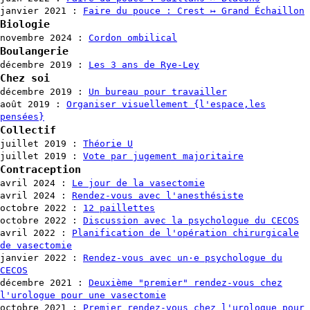
janvier 2021
:
Faire du pouce : Crest ↦ Grand Échaillon
Biologie
novembre 2024
:
Cordon ombilical
Boulangerie
décembre 2019
:
Les 3 ans de Rye-Ley
Chez soi
décembre 2019
:
Un bureau pour travailler
août 2019
:
Organiser visuellement {l'espace,les
pensées}
Collectif
juillet 2019
:
Théorie U
juillet 2019
:
Vote par jugement majoritaire
Contraception
avril 2024
:
Le jour de la vasectomie
avril 2024
:
Rendez-vous avec l'anesthésiste
octobre 2022
:
12 paillettes
octobre 2022
:
Discussion avec la psychologue du CECOS
avril 2022
:
Planification de l'opération chirurgicale
de vasectomie
janvier 2022
:
Rendez-vous avec un·e psychologue du
CECOS
décembre 2021
:
Deuxième "premier" rendez-vous chez
l'urologue pour une vasectomie
octobre 2021
:
Premier rendez-vous chez l'urologue pour