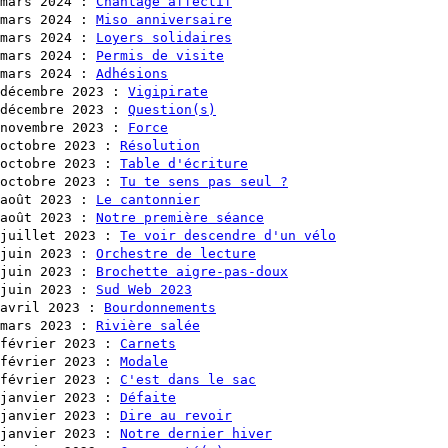
mars 2024
:
Chantage affectif
mars 2024
:
Miso anniversaire
mars 2024
:
Loyers solidaires
mars 2024
:
Permis de visite
mars 2024
:
Adhésions
décembre 2023
:
Vigipirate
décembre 2023
:
Question(s)
novembre 2023
:
Force
octobre 2023
:
Résolution
octobre 2023
:
Table d'écriture
octobre 2023
:
Tu te sens pas seul ?
août 2023
:
Le cantonnier
août 2023
:
Notre première séance
juillet 2023
:
Te voir descendre d'un vélo
juin 2023
:
Orchestre de lecture
juin 2023
:
Brochette aigre-pas-doux
juin 2023
:
Sud Web 2023
avril 2023
:
Bourdonnements
mars 2023
:
Rivière salée
février 2023
:
Carnets
février 2023
:
Modale
février 2023
:
C'est dans le sac
janvier 2023
:
Défaite
janvier 2023
:
Dire au revoir
janvier 2023
:
Notre dernier hiver