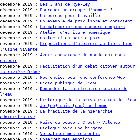
décembre 2019
:
Les 3 ans de Rye-Ley
décembre 2019
:
Pourquoi un groupe d'hommes ?
décembre 2019
:
Un bureau pour travailler
décembre 2019
:
Un exemple de prix libre et conscient
décembre 2019
:
Le calendrier des sapeurs-pompiers
décembre 2019
:
Atelier d'écriture numérique
décembre 2019
:
Collectif en pair-à-pair
novembre 2019
:
Propositions d'ateliers au tiers-lieu
l'Usine Vivante
novembre 2019
:
Avoir conscience du monde qui nous
entoure
novembre 2019
:
Facilitation d'un débat citoyen autour
la rivière Drôme
novembre 2019
:
Mes envies pour une conférence Web
novembre 2019
:
Régie publique de l'eau
novembre 2019
:
Demander la tarification sociale de
l'eau
novembre 2019
:
Historique de la privatisation de l'eau
novembre 2019
:
Je (ne) suis (pas) un homme
novembre 2019
:
La fragilité de la hiérarchie
administrative
novembre 2019
:
Faire du pouce : Crest ↦ Valence
novembre 2019
:
Dialogue avec une bergère
novembre 2019
:
Verbaliser mes ressentis
novembre 2019
:
Observer mes émotions