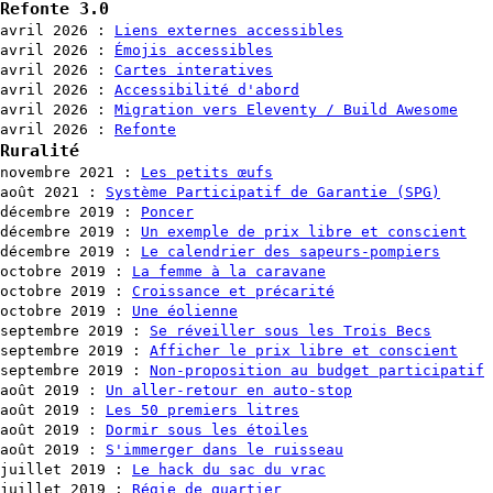
Refonte 3.0
avril 2026
:
Liens externes accessibles
avril 2026
:
Émojis accessibles
avril 2026
:
Cartes interatives
avril 2026
:
Accessibilité d'abord
avril 2026
:
Migration vers Eleventy / Build Awesome
avril 2026
:
Refonte
Ruralité
novembre 2021
:
Les petits œufs
août 2021
:
Système Participatif de Garantie (SPG)
décembre 2019
:
Poncer
décembre 2019
:
Un exemple de prix libre et conscient
décembre 2019
:
Le calendrier des sapeurs-pompiers
octobre 2019
:
La femme à la caravane
octobre 2019
:
Croissance et précarité
octobre 2019
:
Une éolienne
septembre 2019
:
Se réveiller sous les Trois Becs
septembre 2019
:
Afficher le prix libre et conscient
septembre 2019
:
Non-proposition au budget participatif
août 2019
:
Un aller-retour en auto-stop
août 2019
:
Les 50 premiers litres
août 2019
:
Dormir sous les étoiles
août 2019
:
S'immerger dans le ruisseau
juillet 2019
:
Le hack du sac du vrac
juillet 2019
:
Régie de quartier