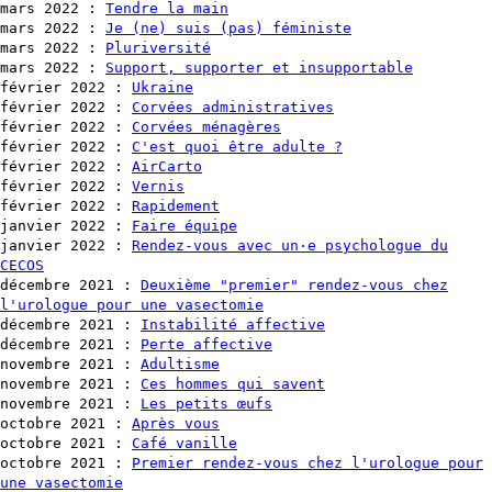
mars 2022
:
Tendre la main
mars 2022
:
Je (ne) suis (pas) féministe
mars 2022
:
Pluriversité
mars 2022
:
Support, supporter et insupportable
février 2022
:
Ukraine
février 2022
:
Corvées administratives
février 2022
:
Corvées ménagères
février 2022
:
C'est quoi être adulte ?
février 2022
:
AirCarto
février 2022
:
Vernis
février 2022
:
Rapidement
janvier 2022
:
Faire équipe
janvier 2022
:
Rendez-vous avec un·e psychologue du
CECOS
décembre 2021
:
Deuxième "premier" rendez-vous chez
l'urologue pour une vasectomie
décembre 2021
:
Instabilité affective
décembre 2021
:
Perte affective
novembre 2021
:
Adultisme
novembre 2021
:
Ces hommes qui savent
novembre 2021
:
Les petits œufs
octobre 2021
:
Après vous
octobre 2021
:
Café vanille
octobre 2021
:
Premier rendez-vous chez l'urologue pour
une vasectomie