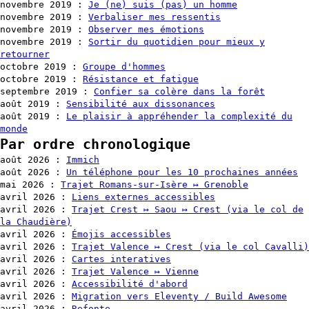
novembre 2019
:
Je (ne) suis (pas) un homme
novembre 2019
:
Verbaliser mes ressentis
novembre 2019
:
Observer mes émotions
novembre 2019
:
Sortir du quotidien pour mieux y
retourner
octobre 2019
:
Groupe d'hommes
octobre 2019
:
Résistance et fatigue
septembre 2019
:
Confier sa colère dans la forêt
août 2019
:
Sensibilité aux dissonances
août 2019
:
Le plaisir à appréhender la complexité du
monde
Par ordre chronologique
août 2026
:
Immich
août 2026
:
Un téléphone pour les 10 prochaines années
mai 2026
:
Trajet Romans-sur-Isère ↦ Grenoble
avril 2026
:
Liens externes accessibles
avril 2026
:
Trajet Crest ↦ Saou ↦ Crest (via le col de
la Chaudière)
avril 2026
:
Émojis accessibles
avril 2026
:
Trajet Valence ↦ Crest (via le col Cavalli)
avril 2026
:
Cartes interatives
avril 2026
:
Trajet Valence ↦ Vienne
avril 2026
:
Accessibilité d'abord
avril 2026
:
Migration vers Eleventy / Build Awesome
avril 2026
:
Refonte