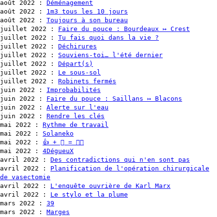
août 2022
:
Déménagement
août 2022
:
1m3 tous les 10 jours
août 2022
:
Toujours à son bureau
juillet 2022
:
Faire du pouce : Bourdeaux ↦ Crest
juillet 2022
:
Tu fais quoi dans la vie ?
juillet 2022
:
Déchirures
juillet 2022
:
Souviens-toi… l'été dernier
juillet 2022
:
Départ(s)
juillet 2022
:
Le sous-sol
juillet 2022
:
Robinets fermés
juin 2022
:
Improbabilités
juin 2022
:
Faire du pouce : Saillans ↦ Blacons
juin 2022
:
Alerte sur l'eau
juin 2022
:
Rendre les clés
mai 2022
:
Rythme de travail
mai 2022
:
Solaneko
mai 2022
:
👍 + 🏻 = 👍🏻
mai 2022
:
4DégueuX
avril 2022
:
Des contradictions qui n'en sont pas
avril 2022
:
Planification de l'opération chirurgicale
de vasectomie
avril 2022
:
L'enquête ouvrière de Karl Marx
avril 2022
:
Le stylo et la plume
mars 2022
:
39
mars 2022
:
Marges