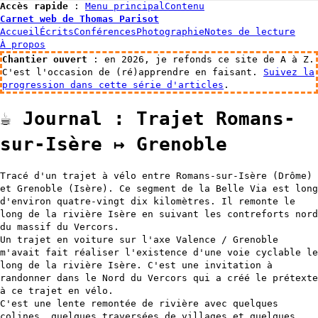
Accès rapide
:
Menu principal
Contenu
Carnet web de Thomas Parisot
Accueil
Écrits
Conférences
Photographie
Notes de lecture
À propos
Chantier ouvert
: en 2026, je refonds ce site de A à Z.
C'est l'occasion de (ré)apprendre en faisant.
Suivez la
progression dans cette série d'articles
.
☕️
Journal : Trajet Romans-
sur-Isère ↦ Grenoble
MapLibre
Tracé d'un trajet à vélo entre Romans-sur-Isère (Drôme)
et Grenoble (Isère). Ce segment de la Belle Via est long
d'environ quatre-vingt dix kilomètres. Il remonte le
long de la rivière Isère en suivant les contreforts nord
du massif du Vercors.
Un trajet en voiture sur l'axe Valence / Grenoble
m'avait fait réaliser l'existence d'une voie cyclable le
long de la rivière Isère. C'est une invitation à
randonner dans le Nord du Vercors qui a créé le prétexte
à ce trajet en vélo.
C'est une lente remontée de rivière avec quelques
colines, quelques traversées de villages et quelques