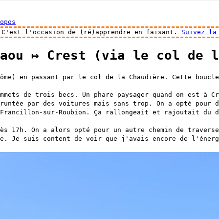
opos
 C'est l'occasion de (ré)apprendre en faisant.
Suivez la
aou ↦ Crest (via le col de l
ôme) en passant par le col de la Chaudière. Cette boucle
mmets de trois becs. Un phare paysager quand on est à Cr
runtée par des voitures mais sans trop. On a opté pour d
Francillon-sur-Roubion. Ça rallongeait et rajoutait du d
ès 17h. On a alors opté pour un autre chemin de traverse
e. Je suis content de voir que j'avais encore de l'énerg