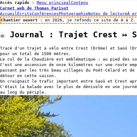
Accès rapide
:
Menu principal
Contenu
Carnet web de Thomas Parisot
Accueil
Écrits
Conférences
Photographie
Notes de lecture
À pr
Chantier ouvert
: en 2026, je refonds ce site de A à Z.
☕️
Journal : Trajet Crest ↦ S
Tracé d'un trajet à vélo entre Crest (Drôme) et Saoû (Dr
pour un total de 1500 mètres.
Le col de la Chaudière est emblématique : au pied des so
C'est une ascension de onze kilomètres sur une route emp
passant par les très beau villages du Poët-Célard et de 
détour en cette saison.
On craignait le trafic important entre Saoû et Crest apr
C'était la balade avec le plus de dénivelé en une journé
au long du périple.