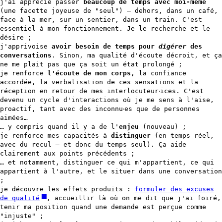
j'ai apprécié passer
beaucoup de temps avec moi-même
(une facette joyeuse de "seul") — dehors, dans un café,
face à la mer, sur un sentier, dans un train. C'est
essentiel à mon fonctionnement. Je le recherche et le
désire ;
j'apprivoise
avoir besoin de temps pour
digérer
des
conversations
. Sinon, ma qualité d'écoute décroit, et ça
ne me plait pas que ça soit un état prolongé ;
je renforce
l'écoute de mon corps
, la confiance
accordée, la verbalisation de ces sensations et la
réception en retour de mes interlocuteur‧ices. C'est
devenu un cycle d'interactions où je me sens à l'aise,
proactif, tant avec des inconnu‧es que de personnes
aimées…
… y compris quand il y a de l'
enjeu
(nouveau) ;
je renforce mes capacités à
distinguer
(en temps réel,
avec du recul — et donc du temps seul). Ça aide
clairement aux points précédents ;
… et notamment, distinguer ce qui m'appartient, ce qui
appartient à l'autre, et le situer dans une conversation
;
je découvre les effets produits :
formuler des excuses
de qualité
, accueillir là où on me dit que j'ai foiré,
tenir ma position quand une demande est perçue comme
"injuste" ;