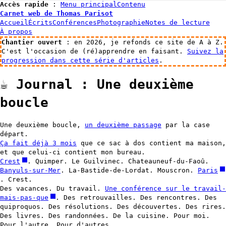
Accès rapide
:
Menu principal
Contenu
Carnet web de Thomas Parisot
Accueil
Écrits
Conférences
Photographie
Notes de lecture
À propos
Chantier ouvert
: en 2026, je refonds ce site de A à Z.
C'est l'occasion de (ré)apprendre en faisant.
Suivez la
progression dans cette série d'articles
.
☕️
Journal : Une deuxième
boucle
Une deuxième boucle,
un deuxième passage
par la case
départ.
Ça fait déjà 3 mois
que ce sac à dos contient ma maison,
et que celui-ci contient mon bureau.
Crest
. Quimper. Le Guilvinec. Chateauneuf-du-Faoû.
Banyuls-sur-Mer
. La-Bastide-de-Lordat. Mouscron.
Paris
. Crest.
Des vacances. Du travail.
Une conférence sur le travail-
mais-pas-que
. Des retrouvailles. Des rencontres. Des
quiproquos. Des résolutions. Des découvertes. Des rires.
Des livres. Des randonnées. De la cuisine. Pour moi.
Pour l'autre. Pour d'autres.