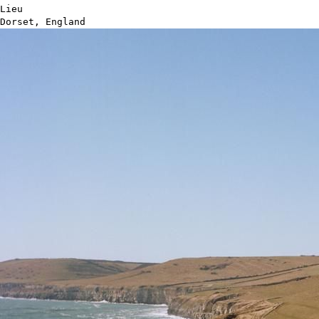
Lieu
Dorset, England