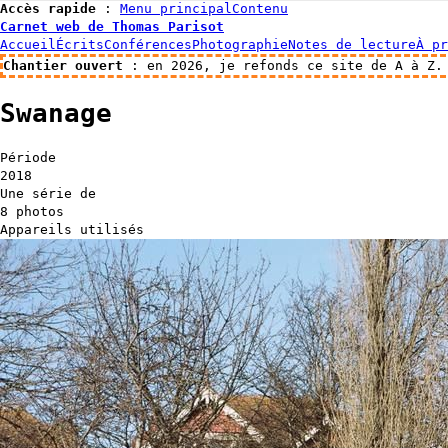
Accès rapide
:
Menu principal
Contenu
Carnet web de Thomas Parisot
Accueil
Écrits
Conférences
Photographie
Notes de lecture
À pr
Chantier ouvert
: en 2026, je refonds ce site de A à Z.
Swanage
Période
2018
Une série de
8 photos
Appareils utilisés