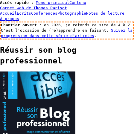
Accès rapide
:
Menu principal
Contenu
Carnet web de Thomas Parisot
Accueil
Écrits
Conférences
Photographie
Notes de lecture
À propos
Chantier ouvert
: en 2026, je refonds ce site de A à Z.
C'est l'occasion de (ré)apprendre en faisant.
Suivez la
progression dans cette série d'articles
.
Réussir son blog
professionnel