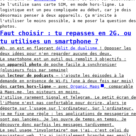
Je l'utilise sans carte SIM, en mode hors-ligne. La
logistique est un peu compliquée au début, car je dois
désormais penser à deux appareils. Ça m'incite à
l'utiliser le moins possible, à me poser la question des
photos.
Faut choisir : tu repasses en 2G, ou
tu utilises un smartphone ?
Ah, on est en flagrant
délit de dualisme
! Opposer les
deux idées pour n'en regarder aucune des deux.
Le smartphone est un outil qui remplit 3 objectifs :
un
appareil photo
de poche facile à synchroniser
(plusieurs fois par semaine)
un
lecteur de podcasts
— j'ajoute les épisodes à la
demande en présence de Wi-Fi (une à deux fois par mois)
des
cartes hors-ligne
— avec
Organic Maps
, comparable
à Maps.me, les pisteurs en moins.
J'utilise rarement Signal et Telegram. Le petit écran de
l'iPhone n'est pas confortable pour écrire, alors je
déporte sur l'usage sur l'ordinateur. Sur l'ordinateur,
je me fixe une règle : les applications de messagerie ne
sont pas lancées. Je les ouvre de temps en temps. Je
découvre donc parfois les messages tardivement.
Le seul usage "involontaire" que j'ai, c'est celui du
navigateur web. J'y ai initialement branché mes emails,