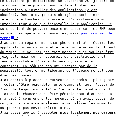
En utilisant principalement un téléphone 2G, je sors de
la norme. Je me prends dans la face toutes les
incitations à installer des applications (c'est
obscène). Des fois, je suis obligé de sortir mon
téléphone à touches pour arrêter l'insistance de mon
interlocuteur à ce que j'installe leur application. Je
suis content de pouvoir encore me baser sur les SMS pour
valider des opérations bancaires, mais
pour combien de
temps
?
J'aurais pu réparer mon smartphone initial, réduire les
applications au minimum et être en mode avion la plupart
du temps. Je ne l'ai pas fait parce que je voulais être
joignable mais sur un appareil sans distraction, et
rendre irritable l'usage du second, sans effort
conscient. En réduire son utilisation par de la
pénibilité, tout en me libérant de l'espace mental pour
d'autres choses.
J'ai appris à placer un curseur à un endroit plus juste
:
celui d'être joignable
juste comme il faut. Passer de
"tout le temps joignable" à "je peux te joindre quand
j'ai de la chance" a pu être pénible pour d'autres. Ça
m'a aidé à comprendre les moments où on avait besoin de
moi, et ça m'a aidé également à verbaliser les moments
où je n'ai pas envie d'être joint.
J'ai aussi appris à
accepter plus facilement mes erreurs