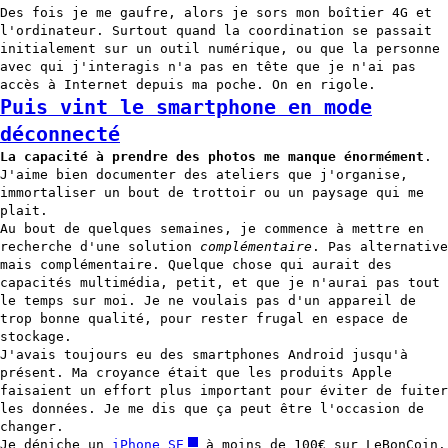
Des fois je me gaufre, alors je sors mon boîtier 4G et
l'ordinateur. Surtout quand la coordination se passait
initialement sur un outil numérique, ou que la personne
avec qui j'interagis n'a pas en tête que je n'ai pas
accès à Internet depuis ma poche. On en rigole.
Puis vint le smartphone en mode
déconnecté
La capacité à prendre des photos me manque énormément
.
J'aime bien documenter des ateliers que j'organise,
immortaliser un bout de trottoir ou un paysage qui me
plait.
Au bout de quelques semaines, je commence à mettre en
recherche d'une solution
complémentaire
. Pas alternative
mais complémentaire. Quelque chose qui aurait des
capacités multimédia, petit, et que je n'aurai pas tout
le temps sur moi. Je ne voulais pas d'un appareil de
trop bonne qualité, pour rester frugal en espace de
stockage.
J'avais toujours eu des smartphones Android jusqu'à
présent. Ma croyance était que les produits Apple
faisaient un effort plus important pour éviter de fuiter
les données. Je me dis que ça peut être l'occasion de
changer.
Je déniche un
iPhone SE
à moins de 100€ sur LeBonCoin.