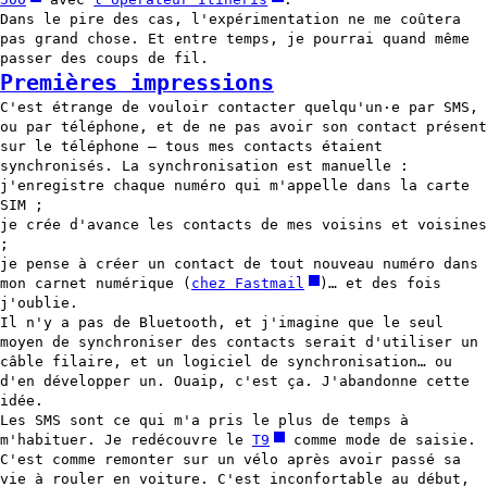
Dans le pire des cas, l'expérimentation ne me coûtera
pas grand chose. Et entre temps, je pourrai quand même
passer des coups de fil.
Premières impressions
C'est étrange de vouloir contacter quelqu'un·e par SMS,
ou par téléphone, et de ne pas avoir son contact présent
sur le téléphone — tous mes contacts étaient
synchronisés. La synchronisation est manuelle :
j'enregistre chaque numéro qui m'appelle dans la carte
SIM ;
je crée d'avance les contacts de mes voisins et voisines
;
je pense à créer un contact de tout nouveau numéro dans
mon carnet numérique (
chez Fastmail
)… et des fois
j'oublie.
Il n'y a pas de Bluetooth, et j'imagine que le seul
moyen de synchroniser des contacts serait d'utiliser un
câble filaire, et un logiciel de synchronisation… ou
d'en développer un. Ouaip, c'est ça. J'abandonne cette
idée.
Les SMS sont ce qui m'a pris le plus de temps à
m'habituer. Je redécouvre le
T9
comme mode de saisie.
C'est comme remonter sur un vélo après avoir passé sa
vie à rouler en voiture. C'est inconfortable au début,